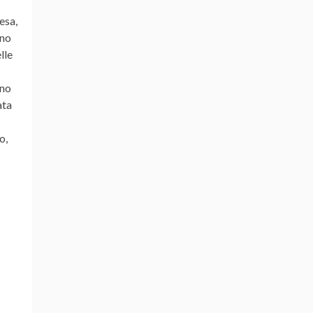
esa,
ono
lle
ono
ata
o,