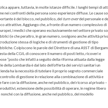
ca appare, tuttavia, in molte istanze difficile. I lunghi tempi di att
ione nei confronti della persona sono esperienze diffuse. Le cause s
portante è del blocco, nel pubblico, del
turn over
del personale e de
oco attrattive. Aggiungo che, a fronte di un numero complessivo di
i europei, i medici che operano esclusivamente nel settore privato s
bblici (e che peraltro, in gran numero, svolgono anche attività priv
troduzione stessa di logiche e di strumenti di gestione di tipo
pubbliche. Colpiscono le parole del Direttore di una ASST di Bergam
hiesta della CGIL di conoscere il numero di posti letto, ricoveri e
pose “posto che infatti a seguito della riforma attuata dalla legge
e della Lombardia è dal lato dell’offerta dei servizi sanitari un
ienda ha la necessità di tutelare il proprio segreto commerciale
i controllo di gestione in relazione alla combinazione di attività e
e fare con la diffusione, anche nel pubblico, del ricorso al privato –
produttivi, estensione delle possibilità di operare, in regime libero
 nonché con la diffusione, anche nel pubblico, del modello