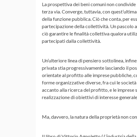
La prospettiva dei beni comuni non condivide i
terza via. Converge, tuttavia, con quest’ultim
della funzione pubblica. Ciò che conta, per es
partecipazione della collettività. Un pascolo 
ciò garantire le finalità collettiva qualora uti
partecipati dalla collettività.
Un’ulteriore linea di pensiero sottolinea, infi
privata stia progressivamente lasciando il po
orientate al profitto alle imprese pubbliche, co
forme organizzative diverse, fra cui le societ
accanto alla ricerca del profitto, e le imprese s
realizzazione di obiettivi di interesse generale
Ma, davvero, la natura della proprietà non co
Il libro di Vittorio Agnoletto (
L’industria della