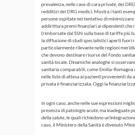
prevalenza, nelle case di cura private, dei DR
redditizi dei DRG medici. Mostra i tanti esemp
persone ospitate nel tentativo di minimizzare 
addirittura premi finanziari ai dipendenti che 
(rimborsate dal SSN sulla base di tariffe pi
la diffusione di studi specialistici aperti fuori
particolarmente rilevante nelle regioni meridiona
che devono destinare risorse del Fondo sanitar
sanità locale. Dinamiche analoghe si osservano,
sanitaria comparabili, come Emilia-Romagna e 
nelle liste di attesa ai pazienti provenienti da
privata è finanziarizzata. Oggi la finanziarizza
In ogni caso, anche nelle sue espressioni miglio
presenza di patologie acute, ma inadeguate pe
della salute, le quali richiedono un’integrazione
caso, il Ministero della Sanità è divenuto Min