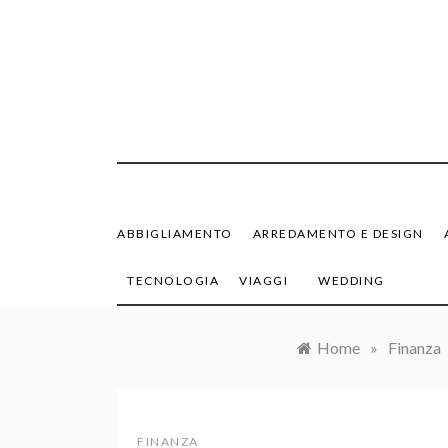
Skip
to
content
ABBIGLIAMENTO
ARREDAMENTO E DESIGN
TECNOLOGIA
VIAGGI
WEDDING
Home
»
Finanza
FINANZA