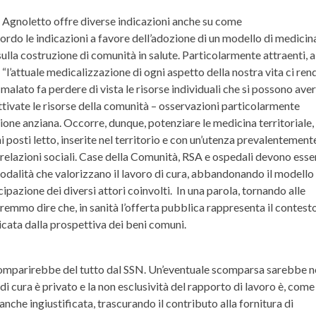
 e Agnoletto offre diverse indicazioni anche su come
rdo le indicazioni a favore dell’adozione di un modello di medicin
 sulla costruzione di comunità in salute. Particolarmente attraenti, a
“l’attuale medicalizzazione di ogni aspetto della nostra vita ci ren
malato fa perdere di vista le risorse individuali che si possono aver
ttivate le risorse della comunità – osservazioni particolarmente
ione anziana. Occorre, dunque, potenziare le medicina territoriale,
 posti letto, inserite nel territorio e con un’utenza prevalentement
e relazioni sociali. Case della Comunità, RSA e ospedali devono esse
dalità che valorizzano il lavoro di cura, abbandonando il modello
ipazione dei diversi attori coinvolti. In una parola, tornando alle
otremmo dire che, in sanità l’offerta pubblica rappresenta il contest
icata dalla prospettiva dei beni comuni.
scomparirebbe del tutto dal SSN. Un’eventuale scomparsa sarebbe 
i di cura è privato e la non esclusività del rapporto di lavoro è, come
che ingiustificata, trascurando il contributo alla fornitura di