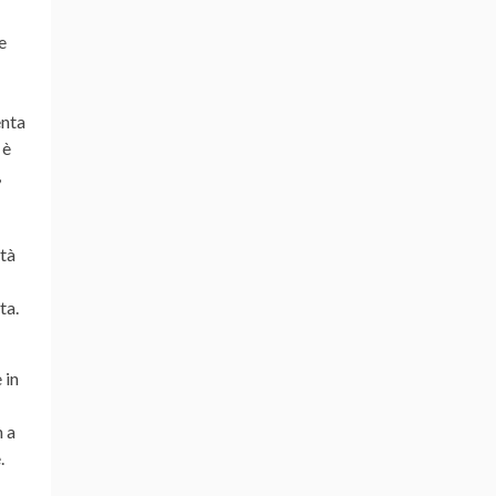
e
enta
 è
,
ità
ta.
 in
n a
e.