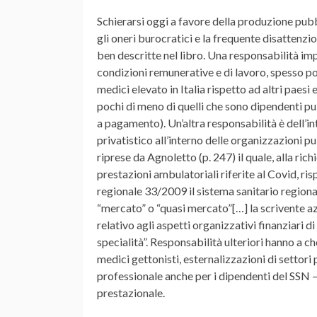
Schierarsi oggi a favore della produzione pubbli
gli oneri burocratici e la frequente disattenz
ben descritte nel libro. Una responsabilità im
condizioni remunerative e di lavoro, spesso p
medici elevato in Italia rispetto ad altri paes
pochi di meno di quelli che sono dipendenti pu
a pagamento). Un’altra responsabilità è dell’in
privatistico all’interno delle organizzazioni 
riprese da Agnoletto (p. 247) il quale, alla ric
prestazioni ambulatoriali riferite al Covid, ris
regionale 33/2009 il sistema sanitario regional
“mercato” o “quasi mercato”[…] la scrivente az
relativo agli aspetti organizzativi finanziari d
specialità”. Responsabilità ulteriori hanno a ch
medici gettonisti, esternalizzazioni di settori 
professionale anche per i dipendenti del SSN –
prestazionale.