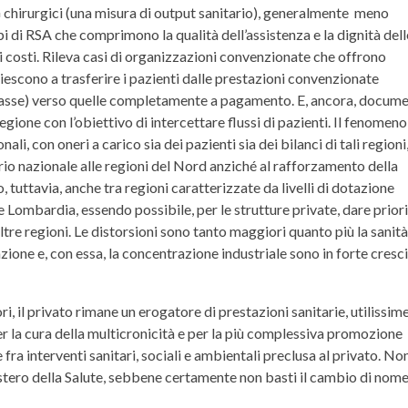
G chirurgici (una misura di output sanitario), generalmente meno
i di RSA che comprimono la qualità dell’assistenza e la dignità dell
i costi. Rileva casi di organizzazioni convenzionate che offrono
riescono a trasferire i pazienti dalle prestazioni convenzionate
ù basse) verso quelle completamente a pagamento. E, ancora, docum
 regione con l’obiettivo di intercettare flussi di pazienti. Il fenomeno
li, con oneri a carico sia dei pazienti sia dei bilanci di tali regioni
io nazionale alle regioni del Nord anziché al rafforzamento della
 tuttavia, anche tra regioni caratterizzate da livelli di dotazione
Lombardia, essendo possibile, per le strutture private, dare prior
 altre regioni. Le distorsioni sono tanto maggiori quanto più la sanità
zione e, con essa, la concentrazione industriale sono in forte cresci
ri, il privato rimane un erogatore di prestazioni sanitarie, utilissime
r la cura della multicronicità e per la più complessiva promozione
 fra interventi sanitari, sociali e ambientali preclusa al privato. No
istero della Salute, sebbene certamente non basti il cambio di nom