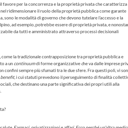
l favore per la concorrenza e la proprietà privata che caratterizza 
a nel ridimensionare il ruolo della proprietà pubblica come garante
sa, sono le modalità di governo che devono tutelare l’accesso e la
alpino, ad esempio, potrebbe essere di proprietà privata, e nonosta
lizzabile da tutti e amministrato attraverso processi decisionali
ne, come la tradizionale contrapposizione tra proprietà pubblica e
sto a un
continuum
di forme organizzative
c
he va dalle imprese pri
n confini sempre più sfumati tra le due sfere. Fra questi poli, vi so
à
benefit,
i cui statuti prevedono il perseguimento di finalità colletti
ociali, che destinano una parte significativa dei propri utili alla
.
nta?
 salute. Farmaci, privatizzazioni e affari. Ecco perché un’altra medic