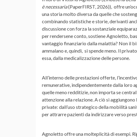
è necessaria
(PaperFIRST, 2026)), offre un’occ
una storia molto diversa da quelle che sosten
combinando statistiche e storie, derivanti anch
discussione con forza la sostanziale equiparazio
per rendersene conto, sostiene Agnoletto, bas
vantaggio finanziario dalla malattia? Non il b
ammalano e, quindi, si spende meno. Il privato,
essa, dalla medicalizzazione delle persone.
All’interno delle prestazioni offerte, l’incenti
remunerative, indipendentemente dalla loro app
quelle meno redditizie, non importa se centrali
attenzione alla relazione. A ciò si aggiungono 
private: dall’uso strategico della mobilità sa
per attrarre pazienti da indirizzare verso pr
Agnoletto offre una molteplicità di esempi. Ri