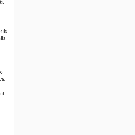
i,
rile
lla
to
va,
il