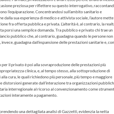
asione preziosa per riflettere su questo interrogativo, raccontan
gono l’equiparazione. Concentrandosi sull’ambito sanitario e
e dalla sua esperienza di medico e attivista sociale, l’autore mette 
ne fra offerta pubblica e privata. L’alterità è, al contrario, la realt
ta porsi una semplice domanda. Tra pubblico e privato chi trae un
ilancio pubblico che, al contrario, guadagna quando le persone non 
 invece, guadagna dall’espansione delle prestazioni sanitarie e, co
vo per il privato è poi alla sovraproduzione delle prestazioni più
ropriatezza clinica, e, al tempo stesso, alla sottoproduzione di
 alla cura, le quali richiedono più personale, più tempo e maggiore
le distorsioni generate dall’interazione tra organizzazioni pubblich
nitaria interregionale al ricorso al convenzionamento come strumen
estazioni interamente a pagamento.
prendendo una dettagliata analisi di Gazzetti, evidenzia la netta