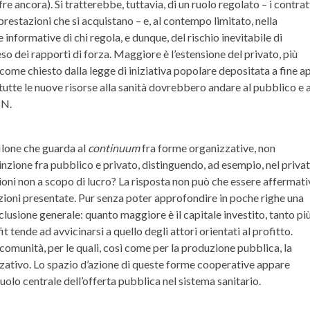
re ancora). Si tratterebbe, tuttavia, di un ruolo regolato – i contratt
restazioni che si acquistano – e, al contempo limitato, nella
informative di chi regola, e dunque, del rischio inevitabile di
peso dei rapporti di forza. Maggiore è l’estensione del privato, più
come chiesto dalla legge di iniziativa popolare depositata a fine ap
tutte le nuove risorse alla sanità dovrebbero andare al pubblico e a
SN.
filone che guarda al
continuum
fra forme organizzative, non
nzione fra pubblico e privato, distinguendo, ad esempio, nel priva
zioni non a scopo di lucro? La risposta non può che essere affermati
ioni presentate. Pur senza poter approfondire in poche righe una
usione generale: quanto maggiore è il capitale investito, tanto più 
ende ad avvicinarsi a quello degli attori orientati al profitto.
i comunità, per le quali, così come per la produzione pubblica, la
zzativo. Lo spazio d’azione di queste forme cooperative appare
ruolo centrale dell’offerta pubblica nel sistema sanitario.