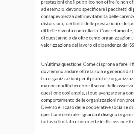
prestazioni che il pubblico non offre (o non off
ad esempio, devono specificare i pacchetti di p
consapevolezza dell’inevitabilità delle carenze 
distorsioni; dei limiti delle prestazioni e del 
difficile diventa controllarlo. Concretamente, 
di quest’anno o da oltre cento organizzazioni, 
valorizzazione del lavoro di dipendenza dal S
Un’ultima questione. Come ci sprona a fare il 
dovremmo andare oltre la sola e generica disti
fra organizzazioni per il profitto e organizza
ma non modificherebbe il senso delle osservaz
questione così ampia, si può avanzare una concl
comportamento delle organizzazioni non profit t
Diverso è il caso delle cooperative sociali e d
questione centrale riguarda il disegno organi
tuttavia limitato e non mette in discussione il 