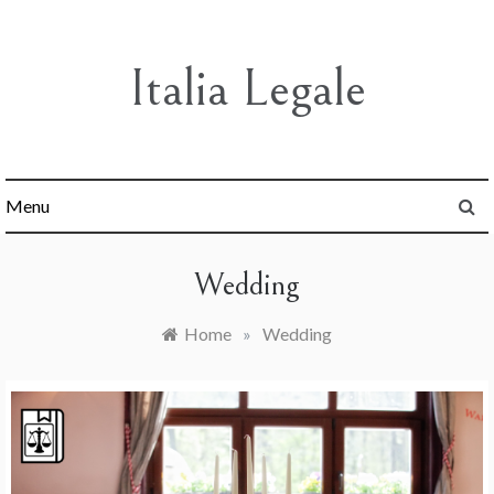
Skip
to
content
Italia Legale
Menu
Wedding
Home
»
Wedding