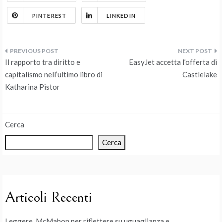
PINTEREST
LINKEDIN
Navigazione
Il rapporto tra diritto e
EasyJet accetta l’offerta di
articoli
capitalismo nell’ultimo libro di
Castlelake
Katharina Pistor
Cerca
Cerca
Articoli Recenti
Leggere McMahon per riflettere su uguaglianza e