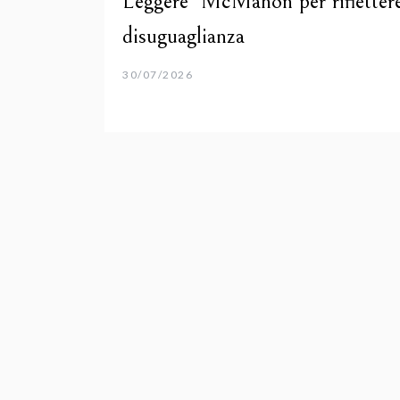
Leggere McMahon per riflettere
disuguaglianza
30/07/2026