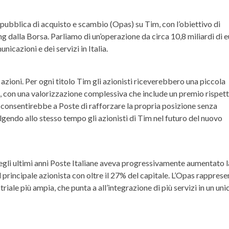
 pubblica di acquisto e scambio
(Opas) su Tim, con l’obiettivo di
ting dalla Borsa. Parliamo di un’operazione da circa 10,8 miliardi di e
nicazioni e dei servizi in Italia.
 azioni
. Per ogni titolo Tim gli azionisti riceverebbero una piccola
te, con una valorizzazione complessiva che include un premio rispett
 consentirebbe a Poste di rafforzare la propria posizione senza
lgendo allo stesso tempo gli azionisti di Tim nel futuro del nuovo
ià negli ultimi anni Poste Italiane aveva progressivamente aumentato l
l
principale azionista
con oltre il 27% del capitale. L’Opas rapprese
triale più ampia, che punta a all’integrazione di più servizi in un uni