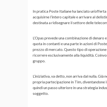
In pratica Poste Italiane ha lanciato un’
offerta
acquisirne l’intero capitale e arrivare al delis
destinata a ridisegnare il settore delle telecomu
L’Opas prevede una combinazione di
denaro e
quota in contanti e una parte in azioni di Pos
prezzo di mercato
. Questo tipo di operazione
ricorrere esclusivamente alla liquidità. Coinvo
gruppo.
L’iniziativa, va detto, non arriva dal nulla. G
propria
partecipazione
in Tim, diventandone i
quindi un passo ulteriore in una strategia indus
soggetto.