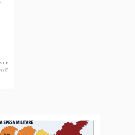
.
ssi?