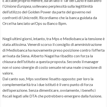
E accade proprio mentre, da un lato il
Tar del Lazio
e dall’altro
l’
Unione Europea
, sollevano perplessità sulla legittimità
dell’utilizzo del
Golden Power
da parte del governo nei
confronti di Unicredit. Ricordiamo che la banca guidata da
Orcel ha lanciato un’Ops su
Banco Bpm
.
Negli ultimi giorni, intanto, tra Mps e Mediobanca la tensione è
stata altissima. Venerdì scorso il consiglio di amministrazione
di Mediobanca ha nuovamente preso posizione contro l’offerta
arrivata da Siena.
Alberto Nagel
ha ribadito con forza la
chiusura dell’istituto a questa proposta. Secondo il manager
non vi sono sinergie di costo sensate né una reale
creazione di
valore
.
Dal canto suo, Mps sostiene l’esatto opposto: per loro la
complementarità tra i due istituti è il vero punto di forza
dell’operazione. Senza dimenticare, ovviamente, i
benefici
fiscali
legati alle
DTA
che potrebbero emergere dalla fusione.