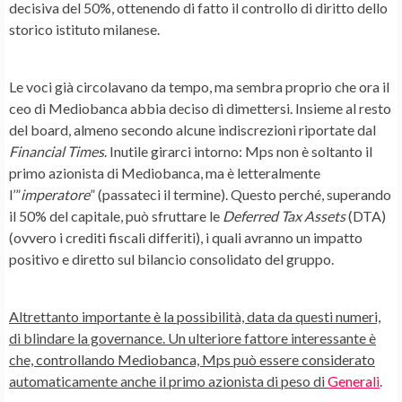
decisiva del 50%, ottenendo di fatto il
controllo di diritto
dello
storico istituto milanese.
Le voci già circolavano da tempo, ma sembra proprio che ora il
ceo di Mediobanca abbia deciso di dimettersi. Insieme al resto
del board, almeno secondo alcune indiscrezioni riportate dal
Financial Times
. Inutile girarci intorno: Mps non è soltanto il
primo azionista di Mediobanca, ma è letteralmente
l’”
imperatore
” (passateci il termine). Questo perché, superando
il 50% del capitale, può sfruttare le
Deferred Tax Assets
(DTA)
(ovvero i crediti fiscali differiti), i quali avranno un impatto
positivo e diretto sul bilancio consolidato del gruppo.
Altrettanto importante è la possibilità, data da questi numeri,
di
blindare la governance
. Un ulteriore fattore interessante è
che, controllando Mediobanca, Mps può essere considerato
automaticamente anche il primo azionista di peso di
Generali
.