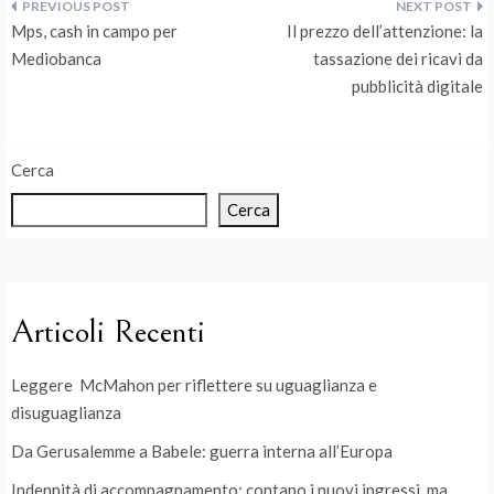
Navigazione
Mps, cash in campo per
Il prezzo dell’attenzione: la
articoli
Mediobanca
tassazione dei ricavi da
pubblicità digitale
Cerca
Cerca
Articoli Recenti
Leggere McMahon per riflettere su uguaglianza e
disuguaglianza
Da Gerusalemme a Babele: guerra interna all’Europa
Indennità di accompagnamento: contano i nuovi ingressi, ma