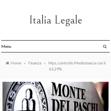
Skip
to
content
Italia Legale
Menu
Home
»
Finanza
»
Mps, controllo Mediobanca con il
62,29%