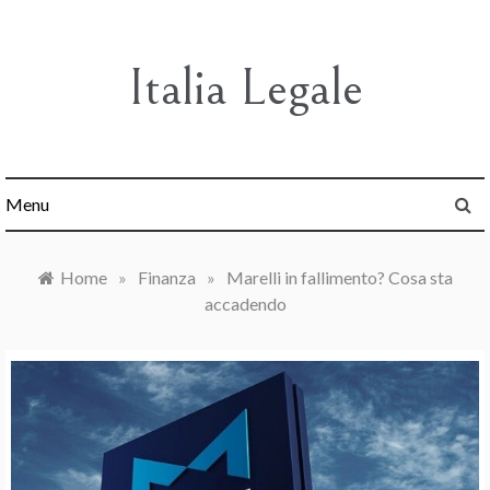
Skip
to
content
Italia Legale
Menu
Home
»
Finanza
»
Marelli in fallimento? Cosa sta
accadendo