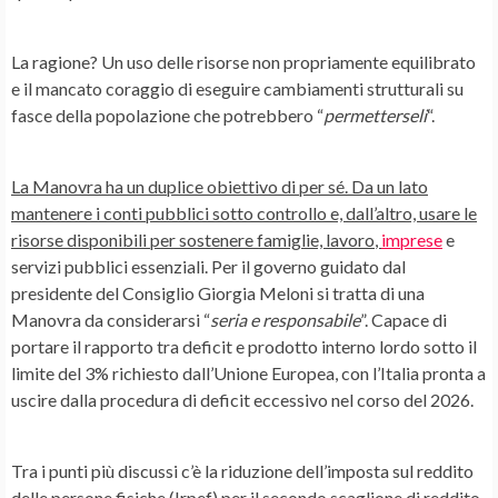
La ragione? Un
uso delle risorse
non propriamente equilibrato
e il mancato coraggio di eseguire cambiamenti strutturali su
fasce della popolazione che potrebbero “
permetterseli
“.
La Manovra ha un duplice obiettivo di per sé. Da un lato
mantenere i
conti pubblici
sotto controllo e, dall’altro, usare le
risorse disponibili per sostenere famiglie,
lavoro
,
imprese
e
servizi pubblici essenziali. Per il governo guidato dal
presidente del Consiglio Giorgia Meloni si tratta di una
Manovra da considerarsi “
seria e responsabile
”. Capace di
portare il rapporto tra deficit e prodotto interno lordo sotto il
limite del 3% richiesto dall’
Unione Europea
, con l’Italia pronta a
uscire dalla procedura di deficit eccessivo nel corso del 2026.
Tra i punti più discussi c’è la riduzione dell’imposta sul reddito
delle persone fisiche (
Irpef
) per il secondo scaglione di reddito.