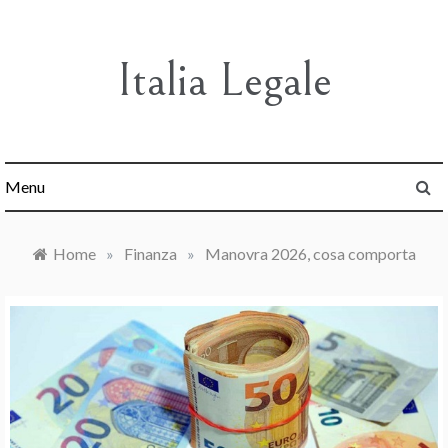
Skip
to
content
Italia Legale
Menu
Home
»
Finanza
»
Manovra 2026, cosa comporta