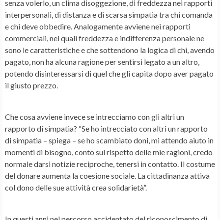
senza volerlo, un clima disoggezione, di freddezza nei rapporti
interpersonali, di distanza e di scarsa simpatia tra chi comanda
e chi deve obbedire. Analogamente avviene nei rapporti
commerciali, nei quali freddezza e indifferenza personale ne
sono le caratteristiche e che sottendono la logica di chi, avendo
pagato, non ha alcuna ragione per sentirsi legato a un altro,
potendo disinteressarsi di quel che gli capita dopo aver pagato
il giusto prezzo.
Che cosa avviene invece se intrecciamo con gli altri un
rapporto di simpatia? “Se ho intrecciato con altri un rapporto
di simpatia – spiega – se ho scambiato doni, mi attendo aiuto in
momenti di bisogno, conto sul rispetto delle mie ragioni, credo
normale darsi notizie reciproche, tenersi in contatto. Il costume
del donare aumenta la coesione sociale. La cittadinanza attiva
col dono delle sue attività crea solidarietà”.
In questi anni nel percorso accidentato del riconoscimento di