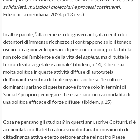
solidarietà: mutazioni molecolari e processi costituenti
,
Edizioni La meridiana, 2024, p.13 e ss.).
In altre parole, “alla demenza dei governanti, alla cecità dei
detentori di immense ricchezze si contrappone solo il tenace,
oscuro e ragionevoleoperare di persone comuni, per la tutela
non solo dell’ambiente e della vita del
sapiens
, ma di tutte le
forme di vita vegetale e animale” (ibidem, p.14). Che ci sia
molta
politica
in queste attività diffuse di autotutela
dell’umanità sembra difficile negare, anche se “le culture
dominanti parlano di queste nuove forme solo in termini di
‘sociale’ proprio per negare che esse siano nuova modalità di
una politica efficace di forze diffuse” (ibidem, p.15).
Cosa ne pensano gli studiosi? In questi anni, scrive Cotturri, si è
accumulata molta letteratura su volontariato, movimenti di
cittadinanza attiva e terzo settore anche nel nostro Paese