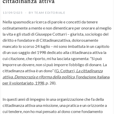
cittadinanza attiva
13/09/2025
BY
TEAM EDITORIALE
Nella spasmodica ricerca di parole e concetti da tenere
ostinatamente a mente e non dimenticare per onorare al meglio
la vita e gli studi di Giuseppe Cotturri – giurista, sociologo del
diritto e fondatore di Cittadinanzattiva, dolorosamente
mancato lo scorso 24 luglio – mi sono imbattuta in un capitolo
di un suo saggio del 1998 dedicato alla cittadinanza attiva la
cui citazione, che riporto, mi ha lasciata sgomenta: “Si può
imporre un dovere, non si può imporre l’obbligo di donare. La
cittadinanza attiva è un dono” (
G. Cotturri,
La cittadinanza
attiva. Democrazia e riforma della politica
, Fondazione italiana
per il volontariato, 1998,
p. 28).
In questi anni di impegno in una organizzazione che fa della
cittadinanza attiva una missione, una pratica e un orizzonte a
cui tendere, non ho mai pensato al dono come fondamento