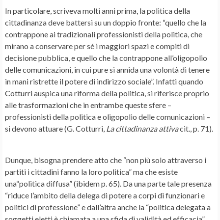
In particolare, scriveva molti anni prima, la politica della
cittadinanza deve battersi su un doppio fronte: “quello che la
contrappone ai tradizionali professionisti della politica, che
mirano a conservare per sé i maggiori spazi e compiti di
decisione pubblica, e quello che la contrappone all’oligopolio
delle comunicazioni, in cui pure si annida una volontà di tenere
in mani ristrette il potere di indirizzo sociale”. Infatti quando
Cotturri auspica una riforma della politica, si riferisce proprio
alle trasformazioni che in entrambe queste sfere –
professionisti della politica e oligopolio delle comunicazioni –
si devono attuare (G. Cotturri,
La cittadinanza attiva
cit., p. 71).
Dunque, bisogna prendere atto che “non più solo attraverso i
partiti i cittadini fanno la loro politica” ma che esiste
una“politica diffusa” (ibidem p. 65). Da una parte tale presenza
“riduce l’ambito della delega di potere a corpi di funzionari e
politici di professione” e dall’altra anche la “politica delegata a
soggetti eletti è chiamata a una sfida di validità ed efficacia”,