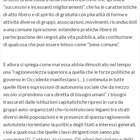
“successivi e incessanti miglioramenti”, che ha le caratteristiche
di atto libero e di spirito di gratuità con pluralità di forme e
attività diverse di gruppi, associazioni, movimenti, riconducibili
a una comune ispirazione: estendere pratiche libere di
partecipazione dei singoli alla vita pubblica, alla costituzione
di qualcosa che può essere inteso come “bene comune”.
E allora si spiega come mai essa abbia dimostrato nel tempo
una “ragionevolezza superiore a quella che le forze politiche al
governo in Occidente manifestano (…), contenuta in tutte
quelle libere espressioni di autonomia sociale che da mezzo
secolo si prendono cura diretta di bisogni umani”. I bisogni
trascurati dalle istituzioni capitalistiche ripresi in cura da
gruppi auto-organizzati che ricostruiscono legami tra strati
diversi delle popolazioni e le presenze di questa ragionevole
autotutela riorientano la politica degli Stati a interessi generali,
cioè a qualcosa che quelle classi dirigenti non sanno più
concepire (G. Cotturri,
Io ci sono. Gli attori del civismo e della