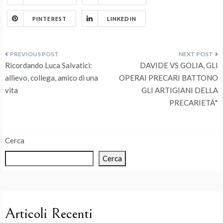
PINTEREST
LINKEDIN
Navigazione
Ricordando Luca Salvatici:
DAVIDE VS GOLIA, GLI
articoli
allievo, collega, amico di una
OPERAI PRECARI BATTONO
vita
GLI ARTIGIANI DELLA
PRECARIETÁ*
Cerca
Cerca
Articoli Recenti