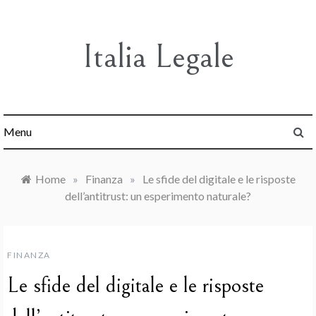
Skip
to
content
Italia Legale
Menu
Home
»
Finanza
»
Le sfide del digitale e le risposte
dell’antitrust: un esperimento naturale?
FINANZA
Le sfide del digitale e le risposte