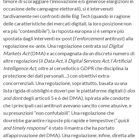
timore di scoraggiare l’innovazione e/o generose elargizioni in
occasione delle campagne elettorali), si è intervenuti
tardivamente nei confronti delle Big Tech (quando in ragione
delle caratteristiche dei mercati digitali, la loro posizione non
era più “contendibile”), la risposta europea si è sempre più
spostata dagli interventi ex-post (l’
enforcement
antitrust) alla
regolazione ex-ante. Una regolazione centrata sul
Digital
Markets Act
(DMA) e accompagnata da un discreto numero di
altre regolazioni (il
Data Act
, il
Digital Services Act,
l’
Artificial
Intelligence Act,
oltre al cervellotico GDPR che disciplina la
protezione dei dati personali…) con obiettivi extra-
concorrenziali. Una regolazione, soprattutto, basata su una
lista rigida di obblighi e doveri per le piattaforme digitali (i
dos
and dont
degli articoli 5 e 6 del DMA), ispirata alle condotte
che i principali casi antitrust avevano sancito come abusive, e
su presunzioni “non confutabili”. Una regolazione che
dovrebbe garantire risposte più rapide e tempestive (“
quick
and timely response
” è stato il mantra che ha portato
all’approvazione del DMA). Una regolazione, infine, diretta alle