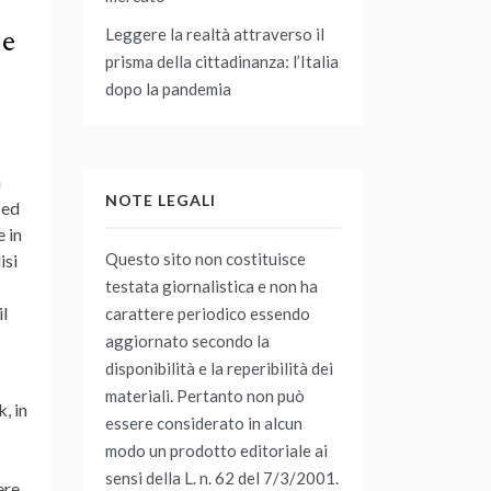
ne
Leggere la realtà attraverso il
prisma della cittadinanza: l’Italia
dopo la pandemia
a
NOTE LEGALI
 ed
 in
Questo sito non costituisce
isi
testata giornalistica e non ha
il
carattere periodico essendo
aggiornato secondo la
disponibilità e la reperibilità dei
materiali. Pertanto non può
, in
essere considerato in alcun
modo un prodotto editoriale ai
sensi della L. n. 62 del 7/3/2001.
ere