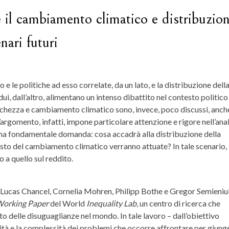
e il cambiamento climatico e distribuzio
nari futuri
 le politiche ad esso correlate, da un lato, e la distribuzione dell
dui, dall’altro, alimentano un intenso dibattito nel contesto politico
icchezza e cambiamento climatico sono, invece, poco discussi, anche
argomento, infatti, impone particolare attenzione e rigore nell’anal
 ma fondamentale domanda: cosa accadrà alla distribuzione della
ntrasto del cambiamento climatico verranno attuate? In tale scenario, 
o a quello sul reddito.
ucas Chancel, Cornelia Mohren, Philipp Bothe e Gregor Semieniuk
orking Paper
del World
Inequality Lab
, un centro di ricerca che
to delle disuguaglianze nel mondo. In tale lavoro – dall’obiettivo
à e la complessità dei problemi che occorre affrontare per giung