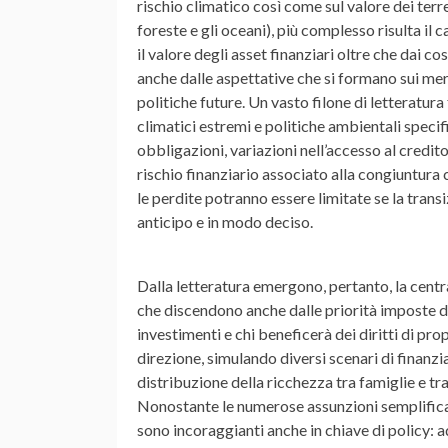
rischio climatico così come sul valore dei terre
foreste e gli oceani), più complesso risulta il
il valore degli asset finanziari oltre che dai c
anche dalle aspettative che si formano sui mer
politiche future. Un vasto filone di letteratura
climatici estremi e politiche ambientali specifi
obbligazioni, variazioni nell’accesso al credito
rischio finanziario associato alla congiuntura 
le perdite potranno essere limitate se la tran
anticipo e in modo deciso.
Dalla letteratura emergono, pertanto, la centr
che discendono anche dalle priorità imposte da
investimenti e chi beneficerà dei diritti di pro
direzione, simulando diversi scenari di finanzia
distribuzione della ricchezza tra famiglie e tra
Nonostante le numerose assunzioni semplificatri
sono incoraggianti anche in chiave di policy: 