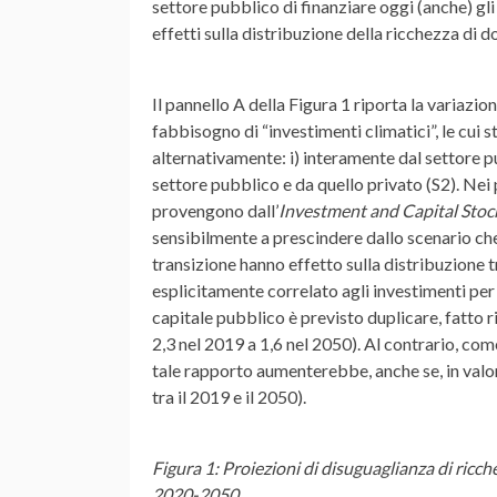
settore pubblico di finanziare oggi (anche) gli
effetti sulla distribuzione della ricchezza di 
Il pannello A della Figura 1 riporta la variazio
fabbisogno di “investimenti climatici”, le cui 
alternativamente: i) interamente dal settore pub
settore pubblico e da quello privato (S2). Nei 
provengono dall’
Investment and Capital Sto
sensibilmente a prescindere dallo scenario che
transizione hanno effetto sulla distribuzione tr
esplicitamente correlato agli investimenti per 
capitale pubblico è previsto duplicare, fatto 
2,3 nel 2019 a 1,6 nel 2050). Al contrario, come
tale rapporto aumenterebbe, anche se, in valo
tra il 2019 e il 2050).
Figura 1: Proiezioni di disuguaglianza di ricche
2020-2050.