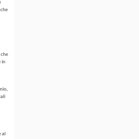
e
 che
 che
 in
nio,
ali
 al