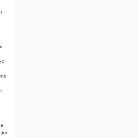
n
le
o o
imo,
e
he
gior