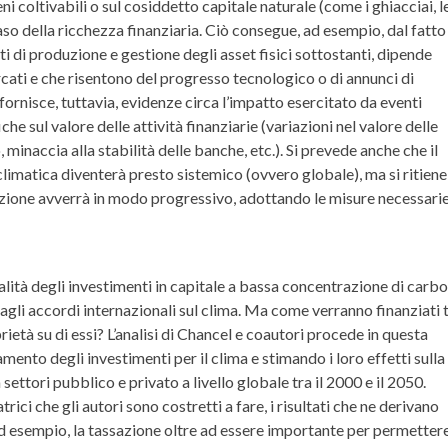
ni coltivabili o sul cosiddetto capitale naturale (come i ghiacciai, l
 caso della ricchezza finanziaria. Ciò consegue, ad esempio, dal fatto
osti di produzione e gestione degli asset fisici sottostanti, dipende
cati e che risentono del progresso tecnologico o di annunci di
 fornisce, tuttavia, evidenze circa l’impatto esercitato da eventi
che sul valore delle attività finanziarie (variazioni nel valore delle
, minaccia alla stabilità delle banche, etc.). Si prevede anche che il
climatica diventerà presto sistemico (ovvero globale), ma si ritiene
sizione avverrà in modo progressivo, adottando le misure necessarie
alità degli investimenti in capitale a bassa concentrazione di carbo
gli accordi internazionali sul clima. Ma come verranno finanziati t
prietà su di essi? L’analisi di Chancel e coautori procede in questa
mento degli investimenti per il clima e stimando i loro effetti sulla
 settori pubblico e privato a livello globale tra il 2000 e il 2050.
ci che gli autori sono costretti a fare, i risultati che ne derivano
ad esempio, la tassazione oltre ad essere importante per permettere