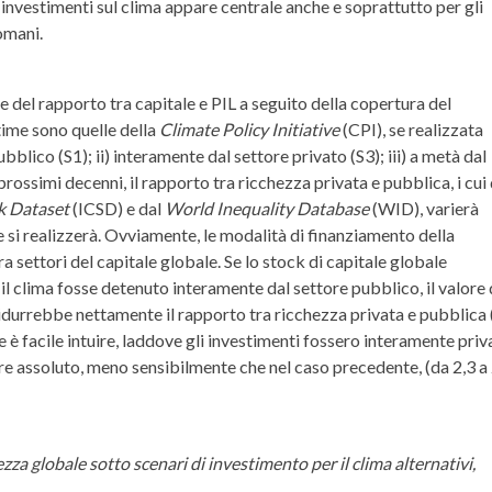
 investimenti sul clima appare centrale anche e soprattutto per gli
domani.
ne del rapporto tra capitale e PIL a seguito della copertura del
stime sono quelle della
Climate Policy Initiative
(CPI), se realizzata
blico (S1); ii) interamente dal settore privato (S3); iii) a metà dal
prossimi decenni, il rapporto tra ricchezza privata e pubblica, i cui 
ck Dataset
(ICSD) e dal
World Inequality Database
(WID), varierà
 si realizzerà. Ovviamente, le modalità di finanziamento della
a settori del capitale globale. Se lo stock di capitale globale
il clima fosse detenuto interamente dal settore pubblico, il valore 
ridurrebbe nettamente il rapporto tra ricchezza privata e pubblica 
 è facile intuire, laddove gli investimenti fossero interamente priva
re assoluto, meno sensibilmente che nel caso precedente, (da 2,3 a 
zza globale sotto scenari di investimento per il clima alternativi,