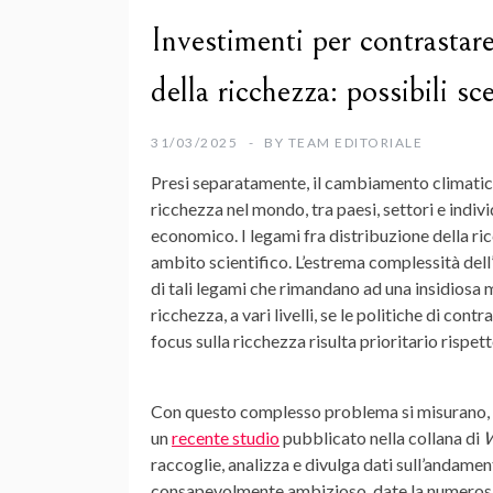
Investimenti per contrastar
della ricchezza: possibili sce
31/03/2025
BY
TEAM EDITORIALE
Presi separatamente, il cambiamento climatico e
ricchezza nel mondo, tra paesi, settori e indivi
economico. I legami fra distribuzione della r
ambito scientifico. L’estrema complessità dell’
di tali legami che rimandano ad una insidiosa
ricchezza, a vari livelli, se le politiche di co
focus sulla ricchezza risulta prioritario rispett
Con questo complesso problema si misurano, L
un
recente studio
pubblicato nella collana di
W
raccoglie, analizza e divulga dati sull’andamen
consapevolmente ambizioso, date la numerosit