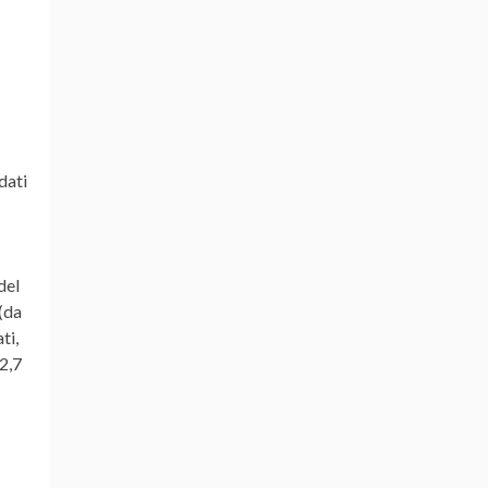
dati
del
(da
ti,
2,7