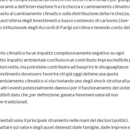
anoramica dell’interrelazione fra ricchezza e cambiamento climatico
rasto al cambiamento climatico sulla distribuzione della ricchezza,
quest’ultima degli investimenti a basso contenuto di carbonio (
low-
o istituzionale degli Accordi di Parigi sul clima e tenendo conto del
ento climatico ha un impatto complessivamente negativo su ogni
ridotto impatto ambientale costituisce un contributo imprescindibile
sioni nette, ma potrebbe contribuire ad inasprire le disuguaglianze
nvestimento dovessero favorire chi già oggi detiene una quota
cambiamento climatico si sta rivelando uno degli shock strutturali p
di altri eventi potenzialmente dannosi per il funzionamento del sist
ibili dato che, per definizione, genera fenomeni naturali non
e tradizionali.
entali sono il principale strumento nelle mani dei decisori politici.
tare sul valore degli asset detenuti dalle famiglie, dalle imprese 