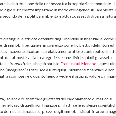
re la distribuzione della ricchezza tra la popolazione mondiale. Il
pologie di ricchezza impattano in modo eterogeneo sull’ambiente i
 a seconda della politica ambientale attuata, asset di diversa natura
distingue le attività detenute dagli individui in finanziarie, come 
e gli immobili, aggiunge, in coerenza con gli obiettivi definitori ed
 classificazione dicotomica relativamente al loro contributo, dirett
nti nell’atmosfera. Tale categorizzazione divide quindi gli asset in
itale
stranded
(di cui ha già parlato
Franzini sul Menabò
): quest’ult
o “incagliato”, si riferisce a tutti quegli strumenti finanziari, e non,
inati a scomparire o quantomeno a vedere il proprio valore diminuir
za, isolare e quantificare gli effetti del cambiamento climatico sul
e nel caso di quelli non finanziari. Infatti, se le evidenze scientific
dei rischi climatici sui prezzi degli immobili situati in aree a mag