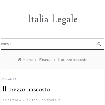
Skip
to
content
Italia Legale
Menu
Home
»
Finanza
»
Il prezzo nascosto
FINANZA
Il prezzo nascosto
28/02/2026
BY
TEAM EDITORIALE