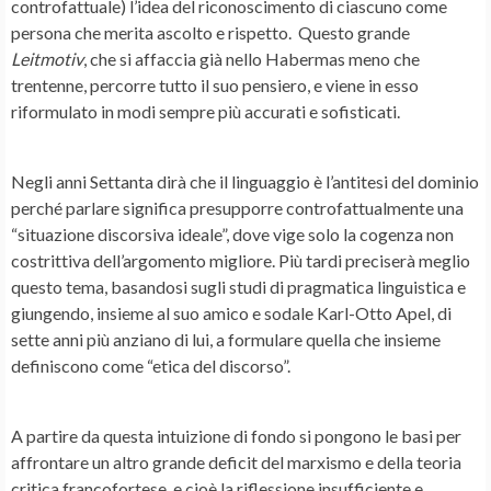
controfattuale) l’idea del riconoscimento di ciascuno come
persona che merita ascolto e rispetto. Questo grande
Leitmotiv
, che si affaccia già nello Habermas meno che
trentenne, percorre tutto il suo pensiero, e viene in esso
riformulato in modi sempre più accurati e sofisticati.
Negli anni Settanta dirà che il linguaggio è l’antitesi del dominio
perché parlare significa presupporre controfattualmente una
“situazione discorsiva ideale”, dove vige solo la cogenza non
costrittiva dell’argomento migliore. Più tardi preciserà meglio
questo tema, basandosi sugli studi di pragmatica linguistica e
giungendo, insieme al suo amico e sodale Karl-Otto Apel, di
sette anni più anziano di lui, a formulare quella che insieme
definiscono come “etica del discorso”.
A partire da questa intuizione di fondo si pongono le basi per
affrontare un altro grande deficit del marxismo e della teoria
critica francofortese, e cioè la riflessione insufficiente e