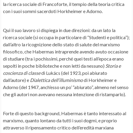
la ricerca sociale di Francoforte, il tempio della teoria critica
con i suoi sommi sacerdoti Horkheimer e Adorno.
Qui il suo lavoro si dispiega in due direzioni: da un lato la
ricerca sociale (si occupa in particolare di “Studenti e politica”);
dall’altro la ricognizione dello stato di salute del marxismo
filosofico, che Habermas intraprende avendo avuto occasione
di studiare (tra i pochissimi, perché quei testi all’epoca erano
sepolti in poche biblioteche e non letti da nessuno)
Storia e
coscienza di classe
di Lukács (del 1923, poi abiurato
dall’autore) e
Dialettica dell’illuminismo
di Horkheimer e
Adorno (del 1947, anch’esso un po’ “abiurato”, almeno nel senso
che gli autori non avevano nessuna intenzione di ristamparlo).
Forte di questo background, Habermas è tanto interessato al
marxismo, quanto lontano da tutti i suoi dogmi, e proprio
attraverso il ripensamento critico dell’eredità marxiana