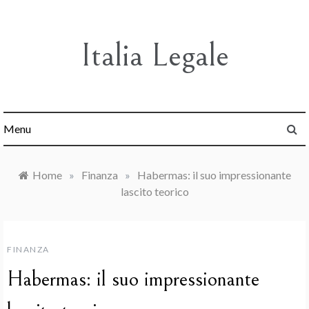
Skip
to
content
Italia Legale
Menu
Home
»
Finanza
»
Habermas: il suo impressionante
lascito teorico
FINANZA
Habermas: il suo impressionante