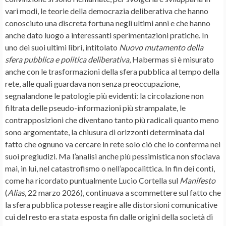
vari modi, le teorie della democrazia deliberativa che hanno
conosciuto una discreta fortuna negli ultimi anni e che hanno
anche dato luogo a interessanti sperimentazioni pratiche. In
uno dei suoi ultimi libri, intitolato
Nuovo mutamento della
sfera pubblica e politica deliberativa
, Habermas si è misurato
anche con le trasformazioni della sfera pubblica al tempo della
rete, alle quali guardava non senza preoccupazione,
segnalandone le patologie più evidenti: la circolazione non
filtrata delle pseudo-informazioni più strampalate, le
contrapposizioni che diventano tanto più radicali quanto meno
sono argomentate, la chiusura di orizzonti determinata dal
fatto che ognuno va cercare in rete solo ciò che lo conferma nei
suoi pregiudizi. Ma l’analisi anche più pessimistica non sfociava
mai, in lui, nel catastrofismo o nell’apocalittica. In fin dei conti,
come ha ricordato puntualmente Lucio Cortella sul
Manifesto
(
Alias
, 22 marzo 2026), continuava a scommettere sul fatto che
la sfera pubblica potesse reagire alle distorsioni comunicative
cui del resto era stata esposta fin dalle origini della società di