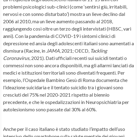
problemi psicologici sub-clinici (come ‘sentirsi giù, irritabili,
nervosi e con sonno disturbato’) mostra un lieve declino dal
2006 al 2010, ma un lieve aumento passando al 2018,
raggiungendo così oltre un terzo degli intervistati (HBSC, vari
anni). Con la pandemia di COVID-19 i sintomi clinici di
depressione ed ansia degli adolescenti italiani sono aumentati a
dismisura (Racine, in
JAMA
, 2021; OECD,
Tackling
Coronavirus
, 2021). Dati ufficiali recenti sui suicidi tentati o
commessi non sono ancora disponibili, ma gli allarmi lanciati da
medici e istituzioni territoriali sono diventati frequenti. Per
esempio, l’Ospedale Bambino Gesù di Roma documenta che
l’ideazione suicidaria e il tentato suicidio tra i giovani sono
cresciuti del 75% nel 2020-2021 rispetto al biennio
precedente, e che le ospedalizzazioni in Neuropsichiatria per
autolesionismo sono passate dal 30% al 60%.
Anche per il caso italiano è stato studiato l’impatto dell’uso
intensivo dello smartphone sulla salute mentale dei giovani,