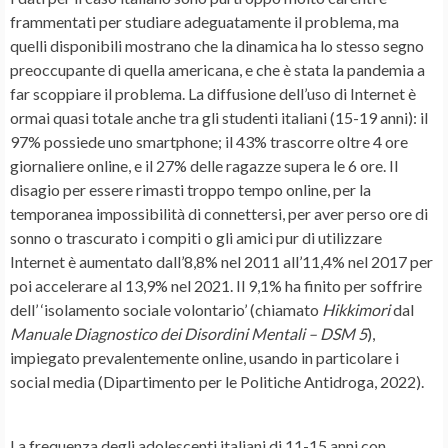
frammentati per studiare adeguatamente il problema, ma
quelli disponibili mostrano che la dinamica ha lo stesso segno
preoccupante di quella americana, e che è stata la pandemia a
far scoppiare il problema. La diffusione dell’uso di Internet è
ormai quasi totale anche tra gli studenti italiani (15-19 anni): il
97% possiede uno smartphone; il 43% trascorre oltre 4 ore
giornaliere online, e il 27% delle ragazze supera le 6 ore. Il
disagio per essere rimasti troppo tempo online, per la
temporanea impossibilità di connettersi, per aver perso ore di
sonno o trascurato i compiti o gli amici pur di utilizzare
Internet è aumentato dall’8,8% nel 2011 all’11,4% nel 2017 per
poi accelerare al 13,9% nel 2021. Il 9,1% ha finito per soffrire
dell’ ‘isolamento sociale volontario’ (chiamato
Hikkimori
dal
Manuale Diagnostico dei Disordini Mentali – DSM 5
),
impiegato prevalentemente online, usando in particolare i
social media (Dipartimento per le Politiche Antidroga, 2022).
La frequenza degli adolescenti italiani di 11-15 anni con