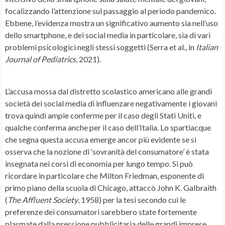
focalizzando l’attenzione sul passaggio al periodo pandemico.
Ebbene, l’evidenza mostra un significativo aumento sia nell’uso
dello smartphone, e dei social media in particolare, sia di vari
problemi psicologici negli stessi soggetti (Serra et al., in
Italian
Journal of Pediatrics
, 2021).
L’accusa mossa dal distretto scolastico americano alle grandi
società dei social media di influenzare negativamente i giovani
trova quindi ampie conferme per il caso degli Stati Uniti, e
qualche conferma anche per il caso dell’Italia. Lo spartiacque
che segna questa accusa emerge ancor più evidente se si
osserva che la nozione di ‘sovranità del consumatore’ è stata
insegnata nei corsi di economia per lungo tempo. Si può
ricordare in particolare che Milton Friedman, esponente di
primo piano della scuola di Chicago, attaccò John K. Galbraith
(
The Affluent Society
, 1958) per la tesi secondo cui le
preferenze dei consumatori sarebbero state fortemente
plasmate dalla pressione pubblicitaria delle grandi imprese.