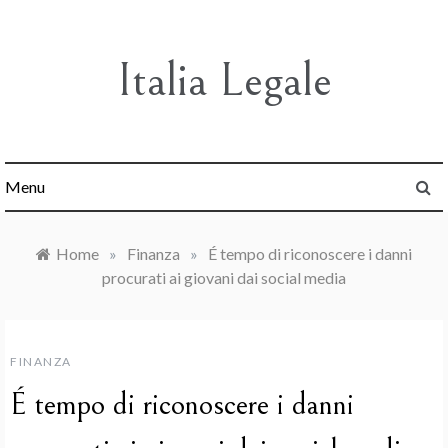
Skip
to
content
Italia Legale
Menu
Home
»
Finanza
»
É tempo di riconoscere i danni
procurati ai giovani dai social media
FINANZA
É tempo di riconoscere i danni