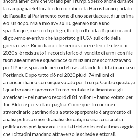
ancora americani che votano per Trump. Spesso anche durante
la campagna elettorale i democratici e la Harris hanno parlato
dell’assalto al Parlamento come di uno spartiacque, di un prima
e di un dopo. Ma a mio avviso il 6 gennaio non è uno
spartiacque, ma solo l’epilogo, il colpo di coda, di quattro anni
di governo eversivo che ha portato gli USA sull’orlo della
guerra civile. Ricordiamo che nei mesi precedenti le elezioni
2020 si è registrato il record storico di vendite di armi, con file
fuori alle armerie e squadracce di miliziani che scorrazzavano
per il Paese, sparando nei cortei o assaltando le città (marcia su
Portland). Dopo tutto ciò nel 2020 più di 74 milioni di
americani hanno comunque votato per Trump. Contro questo, e
i quattro anni di governo Trump brutale e fallimentare, gli
americani – nel numero record di 81 milioni – hanno votato per
Joe Biden e per voltare pagina. Come questo enorme e
straordinario patrimonio sia stato sperperato è argomento di
analisi politica e non di analisi dei dati, ma una seria analisi
politica non può ignorare i risultati delle elezioni e il messaggio
che i cittadini mandano attraverso le schede elettorali.