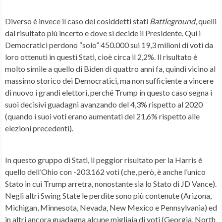
Diverso è invece il caso dei cosiddetti stati
Battleground
, quelli
dal risultato più incerto e dove si decide il Presidente. Qui i
Democratici perdono “solo” 450.000 sui 19,3 milioni di voti da
loro ottenuti in questi Stati, cioè circa il 2,2%. Il risultato è
molto simile a quello di Biden di quattro anni fa, quindi vicino al
massimo storico dei Democratici, ma non sufficiente a vincere
di nuovo i grandi elettori, perché Trump in questo caso segna i
suoi decisivi guadagni avanzando del 4,3% rispetto al 2020
(quando i suoi voti erano aumentati del 21,6% rispetto alle
elezioni precedenti).
In questo gruppo di Stati, il peggior risultato per la Harris è
quello dell’Ohio con -203.162 voti (che, però, è anche l’unico
Stato in cui Trump arretra, nonostante sia lo Stato di JD Vance).
Negli altri Swing State le perdite sono più contenute (Arizona,
Michigan, Minnesota, Nevada, New Mexico e Pennsylvania) ed
in altri ancora guadagna alcune migliaia di voti (Georgia, North